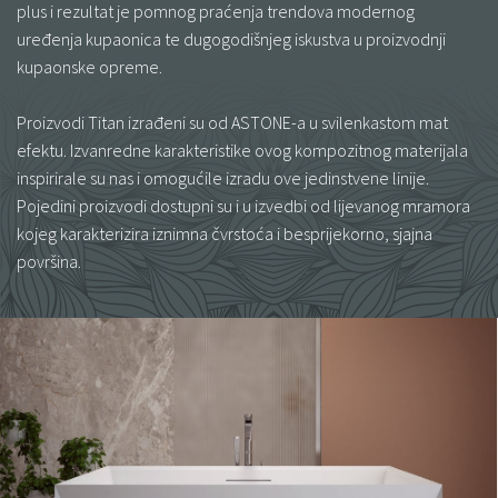
plus i rezultat je pomnog praćenja trendova modernog
uređenja kupaonica te dugogodišnjeg iskustva u proizvodnji
kupaonske opreme.
Proizvodi Titan izrađeni su od ASTONE-a u svilenkastom mat
efektu. Izvanredne karakteristike ovog kompozitnog materijala
inspirirale su nas i omogućile izradu ove jedinstvene linije.
Pojedini proizvodi dostupni su i u izvedbi od lijevanog mramora
kojeg karakterizira iznimna čvrstoća i besprijekorno, sjajna
površina.