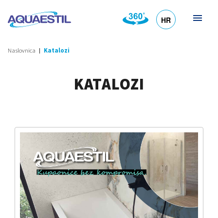
HR
DE
EN
SL
IT
Naslovnica
Katalozi
KATALOZI