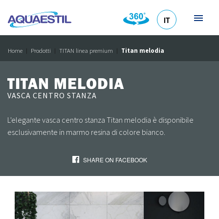
IT
HR
DE
EN
SL
Home
Prodotti
TITAN linea premium
Titan melodia
TITAN MELODIA
VASCA CENTRO STANZA
L'elegante vasca centro stanza Titan melodia è disponibile
esclusivamente in marmo resina di colore bianco.
SHARE ON FACEBOOK