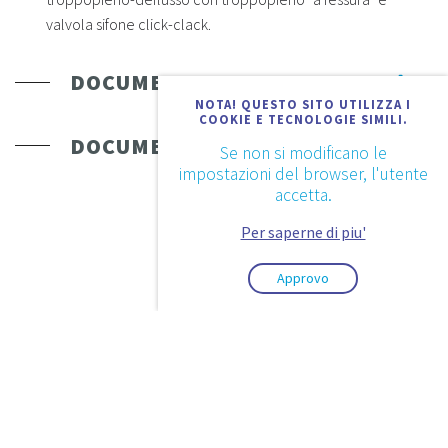
valvola sifone click-clack.
DOCUMENTAZIONE TECNICA
NOTA! QUESTO SITO UTILIZZA I
COOKIE E TECNOLOGIE SIMILI.
DOCUMENTAZIONE
Se non si modificano le
impostazioni del browser, l'utente
accetta.
Per saperne di piu'
Approvo
2026. © Aquaestil Plus d.o.o.
Informativa sulla privacy
Condizioni di utilizzo