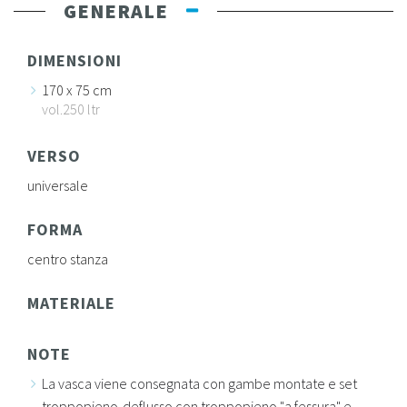
GENERALE
DIMENSIONI
170 x 75 cm
vol.250 ltr
VERSO
universale
FORMA
centro stanza
MATERIALE
NOTE
La vasca viene consegnata con gambe montate e set
troppopieno-deflusso con troppopieno "a fessura" e